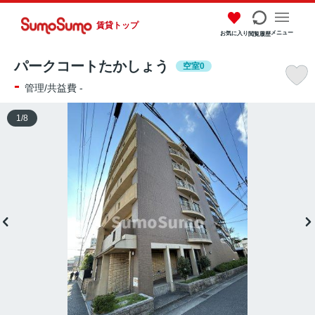
賃貸トップ
メニュー
お気に入り
閲覧履歴
パークコートたかしょう
空室0
-
管理/共益費 -
1
/
8