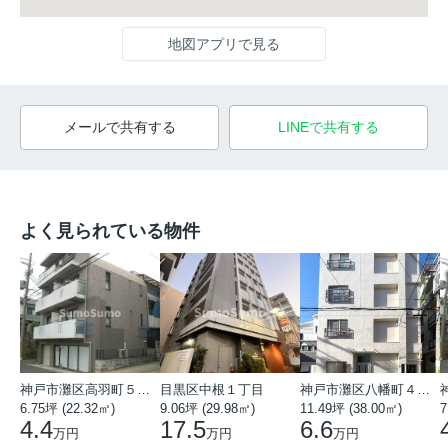
地図アプリで見る
メールで共有する
LINEで共有する
よく見られている物件
神戸市灘区高羽町５丁目
目黒区中根１丁目
神戸市灘区八幡町４丁目
6.75坪 (22.32㎡)
9.06坪 (29.98㎡)
11.49坪 (38.00㎡)
7
4.4
17.5
6.6
万円
万円
万円