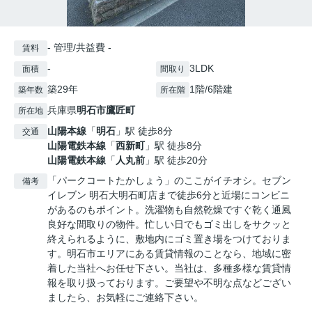
- 管理/共益費 -
賃料
-
3LDK
面積
間取り
築29年
1階/6階建
築年数
所在階
兵庫県
明石市
鷹匠町
所在地
山陽本線
「
明石
」駅 徒歩8分
交通
山陽電鉄本線
「
西新町
」駅 徒歩8分
山陽電鉄本線
「
人丸前
」駅 徒歩20分
「パークコートたかしょう」のここがイチオシ。セブン
備考
イレブン 明石大明石町店まで徒歩6分と近場にコンビニ
があるのもポイント。洗濯物も自然乾燥ですぐ乾く通風
良好な間取りの物件。忙しい日でもゴミ出しをサクッと
終えられるように、敷地内にゴミ置き場をつけておりま
す。明石市エリアにある賃貸情報のことなら、地域に密
着した当社へお任せ下さい。当社は、多種多様な賃貸情
報を取り扱っております。ご要望や不明な点などござい
ましたら、お気軽にご連絡下さい。