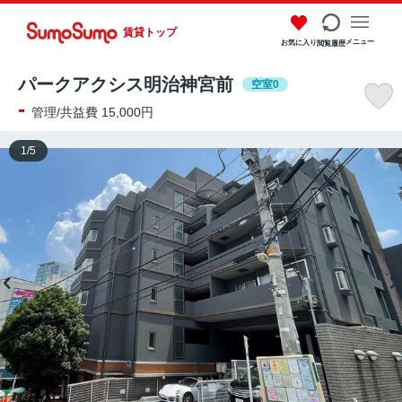
賃貸トップ
メニュー
お気に入り
閲覧履歴
パークアクシス明治神宮前
空室0
-
管理/共益費 15,000円
1
/
5