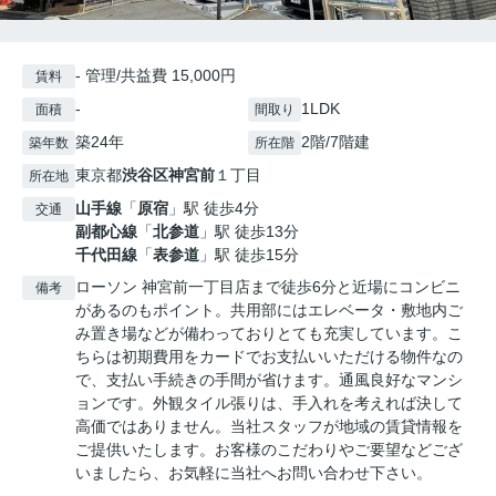
- 管理/共益費 15,000円
賃料
-
1LDK
面積
間取り
築24年
2階/7階建
築年数
所在階
東京都
渋谷区
神宮前
１丁目
所在地
山手線
「
原宿
」駅 徒歩4分
交通
副都心線
「
北参道
」駅 徒歩13分
千代田線
「
表参道
」駅 徒歩15分
ローソン 神宮前一丁目店まで徒歩6分と近場にコンビニ
備考
があるのもポイント。共用部にはエレベータ・敷地内ご
み置き場などが備わっておりとても充実しています。こ
ちらは初期費用をカードでお支払いいただける物件なの
で、支払い手続きの手間が省けます。通風良好なマンシ
ョンです。外観タイル張りは、手入れを考えれば決して
高価ではありません。当社スタッフが地域の賃貸情報を
ご提供いたします。お客様のこだわりやご要望などござ
いましたら、お気軽に当社へお問い合わせ下さい。