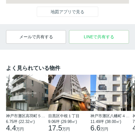
地図アプリで見る
メールで共有する
LINEで共有する
よく見られている物件
神戸市灘区高羽町５丁目
目黒区中根１丁目
神戸市灘区八幡町４丁目
6.75坪 (22.32㎡)
9.06坪 (29.98㎡)
11.49坪 (38.00㎡)
7
4.4
17.5
6.6
万円
万円
万円