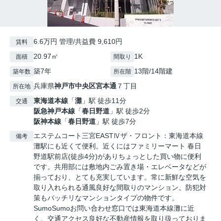
6.6万円 管理/共益費 9,610円
賃料
20.97㎡
1K
面積
間取り
築7年
13階/14階建
築年数
所在階
兵庫県
神戸市中央区
宮本通
７丁目
所在地
東海道本線
「
灘
」駅 徒歩11分
交通
阪急神戸本線
「
春日野道
」駅 徒歩2分
阪神本線
「
春日野道
」駅 徒歩7分
エステムコート三宮EASTⅣザ・フロント：東海道本線
備考
灘駅にも近くて便利。近くにはファミリーマート 春日
野道駅前店(徒歩4分)がありちょっとした買い物に便利
です。共用部には敷地内ごみ置き場・エレベータなどが
揃っており、とても充実しています。常に新鮮な空気を
取り入れられる通風良好な間取りのマンション。防犯対
策もバッチリなマンションタイプの物件です。
SumoSumoお問い合わせ窓口では東海道本線灘に近
く、交通アクセス良好な不動産情報を取り扱っておりま