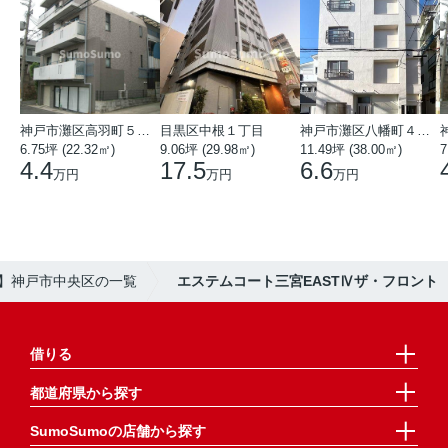
神戸市灘区高羽町５丁目
目黒区中根１丁目
神戸市灘区八幡町４丁目
6.75坪 (22.32㎡)
9.06坪 (29.98㎡)
11.49坪 (38.00㎡)
7
4.4
17.5
6.6
万円
万円
万円
件】神戸市中央区の一覧
エステムコート三宮EASTⅣザ・フロント
借りる
都道府県から探す
SumoSumoの店舗から探す