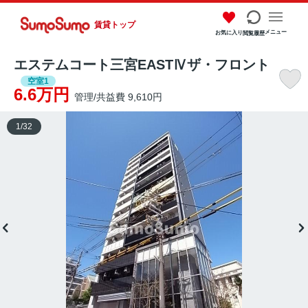
賃貸トップ
メニュー
お気に入り
閲覧履歴
エステムコート三宮EASTⅣザ・フロント
空室1
6.6万円
管理/共益費 9,610円
1
/
32