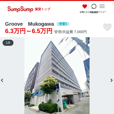
賃貸トップ
メニュー
お気に入り
閲覧履歴
Groove Mukogawa
空室3
6.3万円～6.5万円
管理/共益費 7,000円
1
/
8