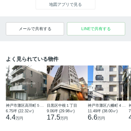
地図アプリで見る
メールで共有する
LINEで共有する
よく見られている物件
神戸市灘区高羽町５丁目
目黒区中根１丁目
神戸市灘区八幡町４丁目
6.75坪 (22.32㎡)
9.06坪 (29.98㎡)
11.49坪 (38.00㎡)
7
4.4
17.5
6.6
万円
万円
万円