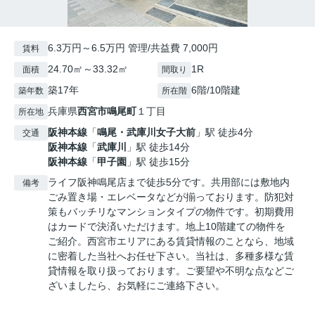
6.3万円～6.5万円 管理/共益費 7,000円
賃料
24.70㎡～33.32㎡
1R
面積
間取り
築17年
6階/10階建
築年数
所在階
兵庫県
西宮市
鳴尾町
１丁目
所在地
阪神本線
「
鳴尾・武庫川女子大前
」駅 徒歩4分
交通
阪神本線
「
武庫川
」駅 徒歩14分
阪神本線
「
甲子園
」駅 徒歩15分
ライフ阪神鳴尾店まで徒歩5分です。共用部には敷地内
備考
ごみ置き場・エレベータなどが揃っております。防犯対
策もバッチリなマンションタイプの物件です。初期費用
はカードで決済いただけます。地上10階建ての物件を
ご紹介。西宮市エリアにある賃貸情報のことなら、地域
に密着した当社へお任せ下さい。当社は、多種多様な賃
貸情報を取り扱っております。ご要望や不明な点などご
ざいましたら、お気軽にご連絡下さい。