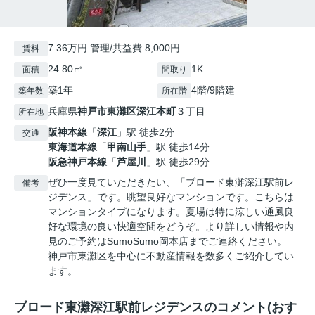
7.36万円 管理/共益費 8,000円
賃料
24.80㎡
1K
面積
間取り
築1年
4階/9階建
築年数
所在階
兵庫県
神戸市東灘区
深江本町
３丁目
所在地
阪神本線
「
深江
」駅 徒歩2分
交通
東海道本線
「
甲南山手
」駅 徒歩14分
阪急神戸本線
「
芦屋川
」駅 徒歩29分
ぜひ一度見ていただきたい、「ブロード東灘深江駅前レ
備考
ジデンス」です。眺望良好なマンションです。こちらは
マンションタイプになります。夏場は特に涼しい通風良
好な環境の良い快適空間をどうぞ。より詳しい情報や内
見のご予約はSumoSumo岡本店までご連絡ください。
神戸市東灘区を中心に不動産情報を数多くご紹介してい
ます。
ブロード東灘深江駅前レジデンスのコメント(おす