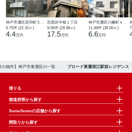
神戸市灘区高羽町５丁目
目黒区中根１丁目
神戸市灘区八幡町４丁目
6.75坪 (22.32㎡)
9.06坪 (29.98㎡)
11.49坪 (38.00㎡)
7
4.4
17.5
6.6
万円
万円
万円
の物件の物件】神戸市東灘区の一覧
ブロード東灘深江駅前レジデンス
借りる
都道府県から探す
SumoSumoの店舗から探す
間取りから探す