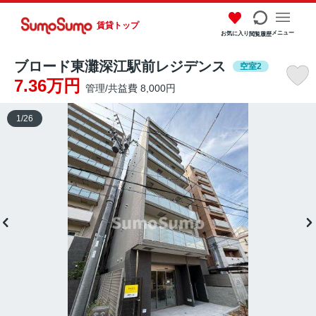
賃貸トップ
メニュー
お気に入り
閲覧履歴
ブロード東灘深江駅前レジデンス
空室2
7.36万円
管理/共益費 8,000円
1
/
26