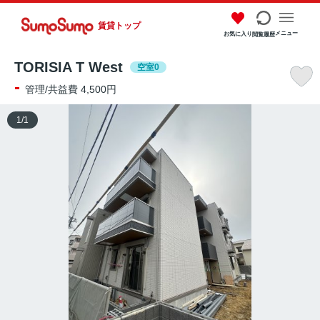
賃貸トップ
メニュー
お気に入り
閲覧履歴
TORISIA T West
空室0
-
管理/共益費 4,500円
1
/
1