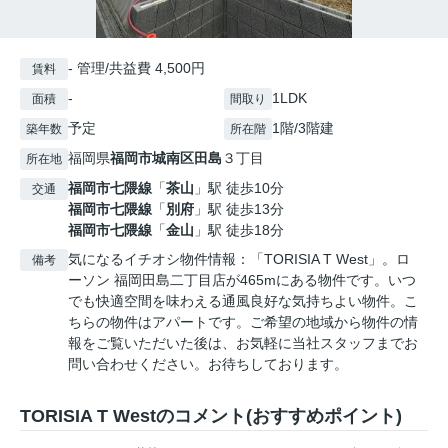
- 管理/共益費 4,500円
賃料
-
1LDK
面積
間取り
予定
1階/3階建
築年数
所在階
福岡県
福岡市城南区
田島
３丁目
所在地
福岡市七隈線
「
茶山
」駅 徒歩10分
交通
福岡市七隈線
「
別府
」駅 徒歩13分
福岡市七隈線
「
金山
」駅 徒歩18分
気になるイチオシ物件情報：「TORISIA T West」。ロ
備考
ーソン 福岡田島二丁目店が465mにある物件です。いつ
でも快適空間を味わえる通風良好な気持ちよい物件。こ
ちらの物件はアパートです。ご希望の地域から物件の情
報をご覧いただいた後は、お気軽に当社スタッフまでお
問い合わせください。お待ちしております。
TORISIA T Westのコメント(おすすめポイント)