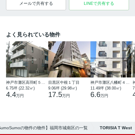
メールで共有する
LINEで共有する
よく見られている物件
神戸市灘区高羽町５丁目
目黒区中根１丁目
神戸市灘区八幡町４丁目
6.75坪 (22.32㎡)
9.06坪 (29.98㎡)
11.49坪 (38.00㎡)
7
4.4
17.5
6.6
万円
万円
万円
SumoSumoの物件の物件】福岡市城南区の一覧
TORISIA T West