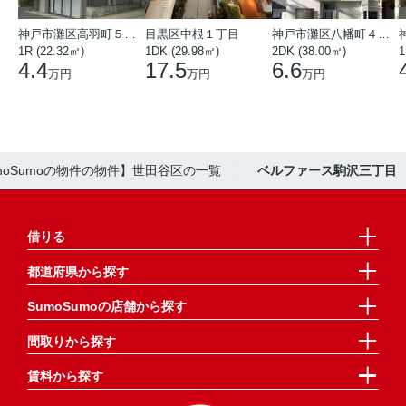
神戸市灘区高羽町５丁目
目黒区中根１丁目
神戸市灘区八幡町４丁目
1R (22.32㎡)
1DK (29.98㎡)
2DK (38.00㎡)
1
4.4
17.5
6.6
万円
万円
万円
moSumoの物件の物件】世田谷区の一覧
ベルファース駒沢三丁目
借りる
都道府県から探す
SumoSumoの店舗から探す
間取りから探す
賃料から探す