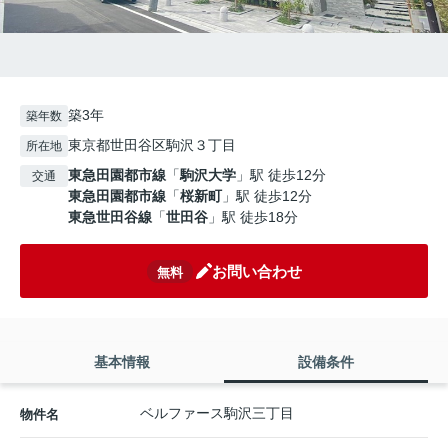
築3年
築年数
東京都世田谷区駒沢３丁目
所在地
東急田園都市線
「
駒沢大学
」駅 徒歩12分
交通
東急田園都市線
「
桜新町
」駅 徒歩12分
東急世田谷線
「
世田谷
」駅 徒歩18分
お問い合わせ
無料
基本情報
設備条件
ベルファース駒沢三丁目
物件名