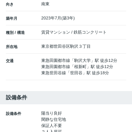
南東
向き
2023年7月(築3年)
築年月
賃貸マンション / 鉄筋コンクリート
種別 / 構造
東京都
世田谷区
駒沢
３丁目
所在地
東急田園都市線
「
駒沢大学
」駅 徒歩12分
交通
東急田園都市線
「
桜新町
」駅 徒歩12分
東急世田谷線
「
世田谷
」駅 徒歩18分
設備条件
陽当り良好
設備条件
閑静な住宅地
保証人不要
２人入居可