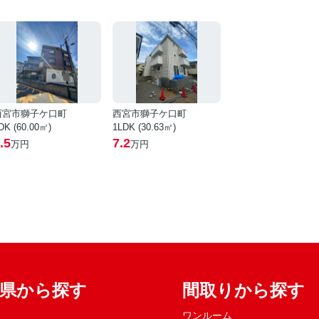
西宮市獅子ケ口町
西宮市獅子ケ口町
DK (60.00㎡)
1LDK (30.63㎡)
.5
7.2
万円
万円
府県から探す
間取りから探す
ワンルーム