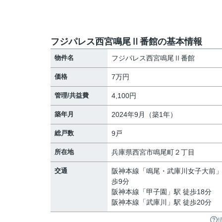
フジパレス西宮鳴尾Ⅱ番館の基本情報
物件名
フジパレス西宮鳴尾Ⅱ番館
価格
7万円
管理/共益費
4,100円
築年月
2024年9月（築1年）
総戸数
9戸
所在地
兵庫県
西宮市
鳴尾町
２丁目
交通
阪神本線
「
鳴尾・武庫川女子大前
」
歩9分
阪神本線
「
甲子園
」駅 徒歩18分
阪神本線
「
武庫川
」駅 徒歩20分