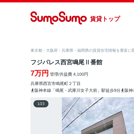
賃貸トップ
東京都・大阪府・兵庫県・福岡県の賃貸住宅情報を豊富に取り
フジパレス西宮鳴尾Ⅱ番館
7万円
管理/共益費 4,100円
兵庫県
西宮市
鳴尾町
２丁目
阪神本線「鳴尾・武庫川女子大前」駅徒歩9分
阪神
1
/
23