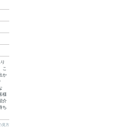
あり
。こ
出か
で
な
客様
紹介
待ち
の見方