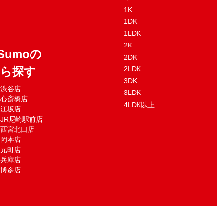
1K
1DK
1LDK
2K
Sumoの
2DK
から探す
2LDK
3DK
mo渋谷店
3LDK
mo心斎橋店
4LDK以上
mo江坂店
moJR尼崎駅前店
mo西宮北口店
mo岡本店
mo元町店
mo兵庫店
mo博多店