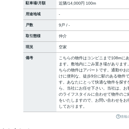
駐車場/月額
近隣/14,000円 100m
用途地域
-
戸数
9戸 / -
取引態様
仲介
現況
空家
備考
こちらの物件はコンビニまで108mに
ます。敷地内にごみ置き場があります
ちらの物件はアパートです。通勤やお
けに便利な、徒歩9分に駅のある物件
す。あなたにとって快適な物件を探す
ら、当社にお任せ下さい。当社は、お
のライフスタイルに合わせて物件のご
をいたしますので、お問い合わせをお
しております。
情報