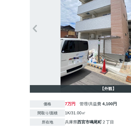
【外観】
7万円
管理/共益費
4,100円
価格
1K/31.00㎡
間取り/面積
兵庫県
西宮市
鳴尾町
２丁目
所在地