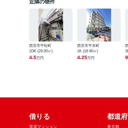
近隣の物件
西宮市平松町
西宮市平木町
1DK (29.00㎡)
1K (18.90㎡)
3
4.5
4.25
9
万円
万円
借りる
都道
賃貸マンション
東京都