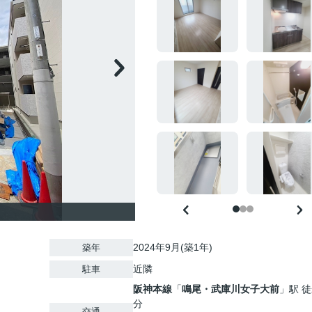
2024年9月(築1年)
築年
近隣
駐車
阪神本線
「
鳴尾・武庫川女子大前
」駅 徒
分
交通