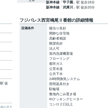
阪神本線
「
甲子園
」駅 徒歩18分
阪神本線
「
武庫川
」駅 徒歩20分
フジパレス西宮鳴尾Ⅱ番館の詳細情報
設備条件
陽当り良好
閑静な住宅地
高齢者相談
眺望良好
法人可
室内洗濯機置場
フローリング
都市ガス
公営水道
公共下水
24時間換気システム
駅 徒
照明器具付き
駐輪場
敷地内ごみ置き場
IHクッキングヒーター
コンロ２口以上
情報の見方