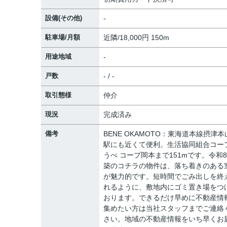
設備(その他)
-
駐車場/月額
近隣/18,000円 150m
用途地域
-
戸数
- / -
取引態様
仲介
現況
完成済み
備考
BENE OKAMOTO：東海道本線摂津本
駅にも近くて便利。生活協同組合コー
うべ コープ岡本まで151mです。令和
築のコチラの物件は、落ち着きのある
が魅力的です。短時間でごみ出しを終
れるように、敷地内にゴミ置き場をつ
おります。できるだけ早めに不動産情
集めたい方は当社スタッフまでご連絡
さい。地域の不動産情報をいち早くお