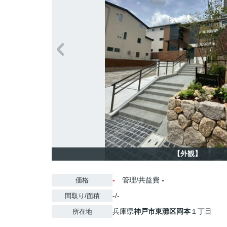
【外観】
-
管理/共益費
-
価格
-/-
間取り/面積
兵庫県
神戸市東灘区
岡本
１丁目
所在地