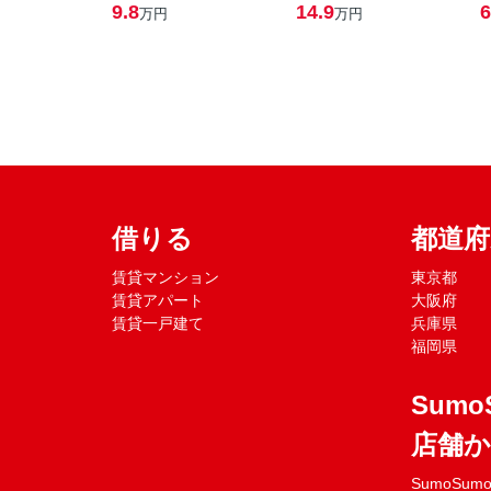
9.8
14.9
6
万円
万円
借りる
都道
賃貸マンション
東京都
賃貸アパート
大阪府
賃貸一戸建て
兵庫県
福岡県
Sumo
店舗
SumoSu