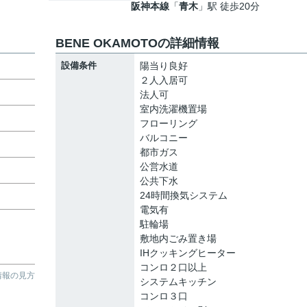
阪神本線
「
青木
」駅 徒歩20分
BENE OKAMOTOの詳細情報
設備条件
陽当り良好
２人入居可
法人可
室内洗濯機置場
フローリング
バルコニー
都市ガス
公営水道
公共下水
24時間換気システム
電気有
駐輪場
敷地内ごみ置き場
IHクッキングヒーター
コンロ２口以上
情報の見方
システムキッチン
コンロ３口