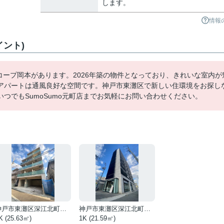
します。
情報
イント)
コープ岡本があります。2026年築の物件となっており、きれいな室内が
アパートは通風良好な空間です。神戸市東灘区で新しい住環境をお探し
つでもSumoSumo元町店までお気軽にお問い合わせください。
神戸市東灘区深江北町１丁目
神戸市東灘区深江北町３丁目
K (25.63㎡)
1K (21.59㎡)