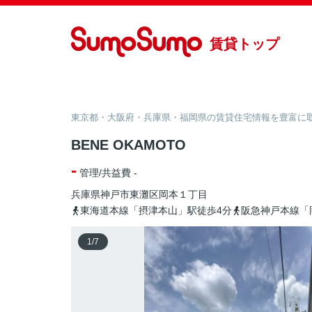
賃貸トップ
東京都・大阪府・兵庫県・福岡県の賃貸住宅情報を豊富に取り
BENE OKAMOTO
-
管理/共益費 -
兵庫県
神戸市東灘区
岡本
１丁目
東海道本線「摂津本山」駅徒歩4分
阪急神戸本線「
1
/
7