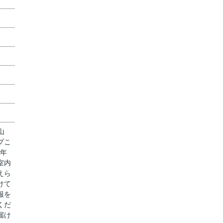
山
プこ
8年
室内
えら
けて
報を
くだ
届け