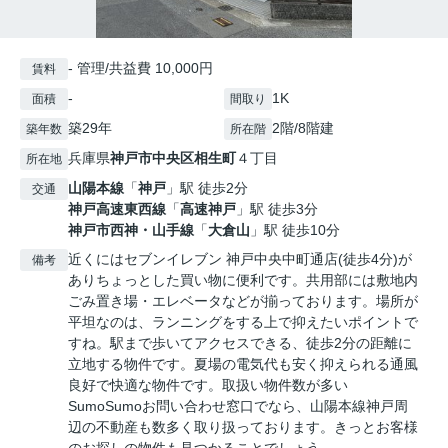
- 管理/共益費 10,000円
賃料
-
1K
面積
間取り
築29年
2階/8階建
築年数
所在階
兵庫県
神戸市中央区
相生町
４丁目
所在地
山陽本線
「
神戸
」駅 徒歩2分
交通
神戸高速東西線
「
高速神戸
」駅 徒歩3分
神戸市西神・山手線
「
大倉山
」駅 徒歩10分
近くにはセブンイレブン 神戸中央中町通店(徒歩4分)が
備考
ありちょっとした買い物に便利です。共用部には敷地内
ごみ置き場・エレベータなどが揃っております。場所が
平坦なのは、ランニングをする上で抑えたいポイントで
すね。駅まで歩いてアクセスできる、徒歩2分の距離に
立地する物件です。夏場の電気代も安く抑えられる通風
良好で快適な物件です。取扱い物件数が多い
SumoSumoお問い合わせ窓口でなら、山陽本線神戸周
辺の不動産も数多く取り扱っております。きっとお客様