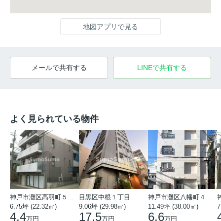
地図アプリで見る
メールで共有する
LINEで共有する
よく見られている物件
神戸市灘区高羽町５丁目
目黒区中根１丁目
神戸市灘区八幡町４丁目
6.75坪 (22.32㎡)
9.06坪 (29.98㎡)
11.49坪 (38.00㎡)
7
4.4
17.5
6.6
万円
万円
万円