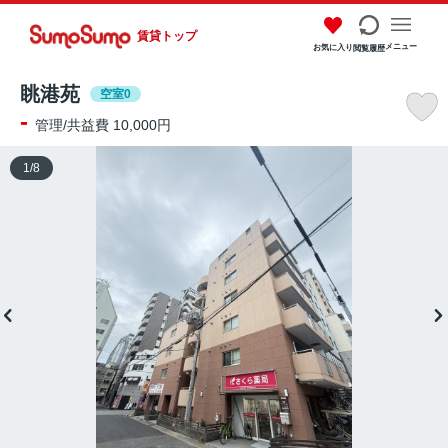
賃貸トップ
メニュー
お気に入り
閲覧履歴
眺港苑
空室0
-
管理/共益費 10,000円
1
/
8