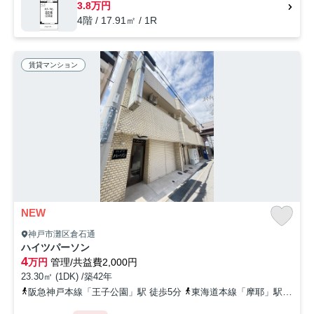
3.8万円
4階 / 17.91㎡ / 1R
賃貸マンション
NEW
神戸市灘区倉石通
ハイツパーソン
4
万円
管理/共益費2,000円
23.30㎡ (1DK) /築42年
阪急神戸本線「王子公園」駅 徒歩5分
東海道本線「摩耶」駅 徒歩9分