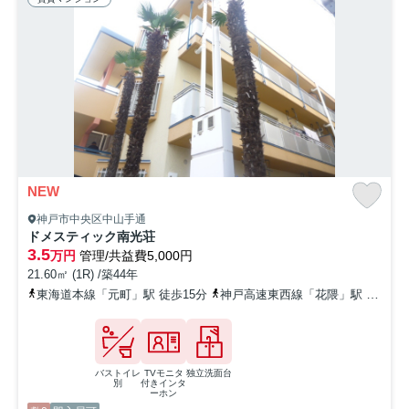
NEW
神戸市中央区中山手通
ドメスティック南光荘
3.5
万円
管理/共益費5,000円
21.60㎡ (1R) /築44年
東海道本線「元町」駅 徒歩15分
神戸高速東西線「花隈」駅 徒歩7分
バストイレ
TVモニタ
独立洗面台
別
付きインタ
ーホン