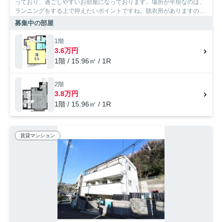
っており、過ごしやすいお部屋になっております。場所が平坦なのは、
ランニングをする上で抑えたいポイントですね。脱衣所がありますの
で、冬場のお風呂も辛くありません。神戸市須磨区エリアや山陽電鉄本
募集中の部屋
線板宿付近までのお引っ越しをご検討されているなら、お問い合わせや
ご連絡をお待ちしております。知識が豊富なスタッフがご対応させて頂
1階
きます。
3.6万円
1階 / 15.96㎡ / 1R
2階
3.8万円
1階 / 15.96㎡ / 1R
賃貸マンション