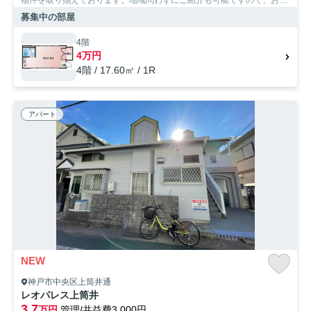
物件を取り揃えております。地域問わずにご紹介も可能ですので、お気
軽にご相談下さいませ。
募集中の部屋
4階
4万円
4階 / 17.60㎡ / 1R
アパート
NEW
神戸市中央区上筒井通
レオパレス上筒井
3.7
万円
管理/共益費3,000円