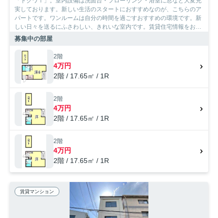
「トクワⅠ」。室内設備は洗面台・フローリング・浴室に窓など大変充
実しております。新しい生活のスタートにおすすめなのが、こちらのア
パートです。ワンルームは自分の時間を過ごすおすすめの環境です。新
しい日々を送るにふさわしい、きれいな室内です。賃貸住宅情報をお探
しの方で、お困りでしたら当社にご連絡下さい。お客様がご希望するこ
募集中の部屋
とや不明な点についてお伺いいたします。
2階
4万円
2階 / 17.65㎡ / 1R
2階
4万円
2階 / 17.65㎡ / 1R
2階
4万円
2階 / 17.65㎡ / 1R
賃貸マンション