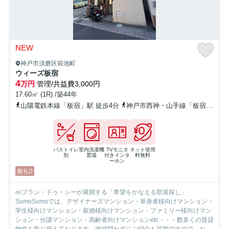
NEW
神戸市須磨区前池町
ウィーズ板宿
4
万円
管理/共益費3,000円
17.60㎡ (1R) /築44年
山陽電鉄本線「板宿」駅 徒歩4分
神戸市西神・山手線「板宿」駅 徒歩3分
バストイレ
室内洗濯機
TVモニタ
ネット使用
別
置場
付きインタ
料無料
ーホン
敷礼0
㈱プラン・ドゥ・シーが展開する「希望をかなえる部屋探し」
SumoSumoでは、デザイナーズマンション・単身者様向けマンション・
学生様向けマンション・新婚様向けマンション・ファミリー様向けマン
ション・分譲マンション・高齢者向けマンションetc・・・数多くの賃貸