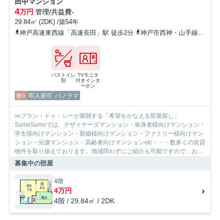
田中マンション
4
万円
管理/共益費-
29.84㎡ (2DK) /築54年
神戸高速東西線「高速長田」駅 徒歩2分
神戸市西神・山手線「長田」駅 徒歩3分
バストイレ
TVモニタ
別
付きインタ
ーホン
敷0
即入居可
パノラマ
㈱プラン・ドゥ・シーが展開する「希望をかなえる部屋探し」
SumoSumoでは、デザイナーズマンション・単身者様向けマンション・
学生様向けマンション・新婚様向けマンション・ファミリー様向けマン
ション・分譲マンション・高齢者向けマンションetc・・・数多くの賃貸
物件を取り揃えております。地域問わずにご紹介も可能ですので、お気
軽にご相談下さいませ。
募集中の部屋
4階
4万円
4階 / 29.84㎡ / 2DK