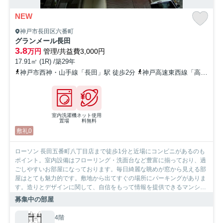
NEW
神戸市長田区六番町
グランメール長田
3.8
万円
管理/共益費3,000円
17.91㎡ (1R) /築29年
神戸市西神・山手線「長田」駅 徒歩2分
神戸高速東西線「高速長田」駅 徒歩3分
室内洗濯機
ネット使用
置場
料無料
敷礼0
ローソン 長田五番町八丁目店まで徒歩1分と近場にコンビニがあるのも
ポイント。室内設備はフローリング・洗面台など豊富に揃っており、過
ごしやすいお部屋になっております。毎日綺麗な眺めが窓から見える部
屋はとても魅力的です。敷地から出てすぐの場所にパーキングがありま
す。造りとデザインに関して、自信をもって情報を提供できるマンショ
ンです。住まい探しの際には、実際に住んでみた時のことを想像しなが
募集中の部屋
ら進めていくことが大事です。より良い住まいをご提供致します。
4階