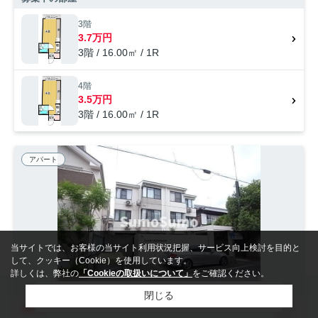
軽に当社までご連絡下さい。しっかりとサポート致します。
3階
3.7万円
3階 / 16.00㎡ / 1R
4階
3.5万円
3階 / 16.00㎡ / 1R
アパート
当サイトでは、お客様の当サイト利用状況把握、サービス向上検討を目的と
して、クッキー（Cookie）を使用しています。
詳しくは、弊社の
「Cookieの取扱いについて」
をご確認ください。
検索条件を変更
閉じる
NEW