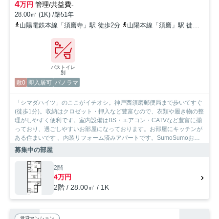
4
万円
管理/共益費-
28.00㎡ (1K) /築51年
山陽電鉄本線「須磨寺」駅 徒歩2分
山陽本線「須磨」駅 徒歩10分
バストイレ
別
敷0
即入居可
パノラマ
「シマダハイツ」のここがイチオシ。神戸西須磨郵便局まで歩いてすぐ
(徒歩1分)。収納はクロゼット・押入など豊富なので、衣類や履き物の整
理がしやすく便利です。室内設備はBS・エアコン・CATVなど豊富に揃
っており、過ごしやすいお部屋になっております。お部屋にキッチンが
ある住まいです 。内装リフォーム済みアパートです。SumoSumoお問
い合わせ窓口はお客様のよりよい住まい探しのお手伝いを致します。
募集中の部屋
個々のこだわりやご要望はスタッフまでお気軽にお申し付け下さい。
2階
4万円
2階 / 28.00㎡ / 1K
賃貸マンション