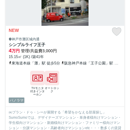
NEW
神戸市灘区城内通
シンプルライフ王子
4
万円
管理/共益費3,000円
15.15㎡ (1K) /築41年
東海道本線「灘」駅 徒歩5分
阪急神戸本線「王子公園」駅 徒歩2分
TVモニタ
オートロッ
付きインタ
ク
ーホン
パノラマ
㈱プラン・ドゥ・シーが展開する「希望をかなえる部屋探し」
SumoSumoでは、デザイナーズマンション・単身者様向けマンション・
学生様向けマンション・新婚様向けマンション・ファミリー様向けマン
ション・分譲マンション・高齢者向けマンションetc・・・数多くの賃貸