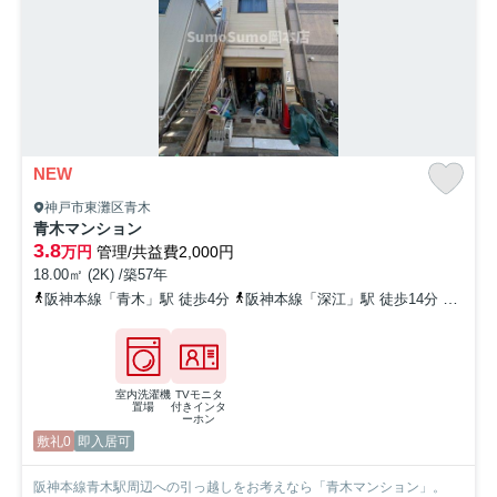
NEW
神戸市東灘区青木
青木マンション
3.8
万円
管理/共益費2,000円
18.00㎡ (2K) /築57年
阪神本線「青木」駅 徒歩4分
阪神本線「深江」駅 徒歩14分
東海道
室内洗濯機
TVモニタ
置場
付きインタ
ーホン
敷礼0
即入居可
阪神本線青木駅周辺への引っ越しをお考えなら「青木マンション」。