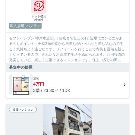
ネット使用
料無料
即入居可
パノラマ
セブンイレブン 神戸水道筋6丁目店まで徒歩6分と近場にコンビニがあ
るのもポイント。全室2面の窓から日差しがたっぷりと差し込むので明
るく気持ちよく過ごせます。リフォームを行うことで内装も設備も新し
くなっているので、きれいなお部屋で生活を始められます。共用設備の
充実している、楽しく生活できるマンションです。住まい探しの際に
は、実際に住んでみた時のことを想像しながら進めていくことが大事で
募集中の部屋
す。より良い住まいをご提供致します。
3階
4万円
3階 / 23.30㎡ / 1DK
賃貸マンション