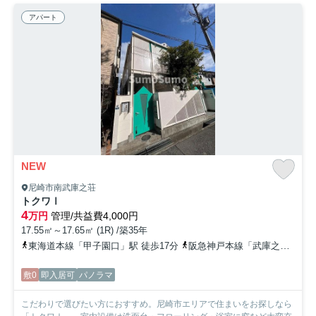
アパート
NEW
尼崎市南武庫之荘
トクワⅠ
4
万円
管理/共益費4,000円
17.55㎡～17.65㎡ (1R) /築35年
東海道本線「甲子園口」駅 徒歩17分
阪急神戸本線「武庫之荘」駅 徒歩24分
敷0
即入居可
パノラマ
こだわりで選びたい方におすすめ。尼崎市エリアで住まいをお探しなら