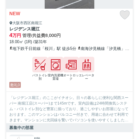
NEW
大阪市西区南堀江
レジデンス堀江
4
万円
管理/共益費8,000円
18.00㎡ (1R) /築31年
地下鉄千日前線「桜川」駅 徒歩5分
南海汐見橋線「汐見橋」駅 徒歩5分
バストイレ
室内洗濯機
オートロッ
エレベータ
別
置場
ク
ー
敷礼0
「レジデンス堀江」のここがイチオシ。日々の暮らしに便利な関西スー
パー 南堀江店(スーパー)まで145mです。室内設備は24時間換気システ
ム・バストイレ別など豊富に揃っており、過ごしやすいお部屋になって
おります。このマンションはバルコニー付きで、用途に合わせて利用で
きます。マンションに光回線を繋いでパソコンを使いやすくしました。
大阪市西区エリアで信頼と実績を誇るSumoSumo心斎橋店だから、お客
募集中の部屋
様に満足していただける自信がございます。お部屋探しを誠心誠意サポ
ートいたしますので、まずはお気軽にお問い合わせ下さい。