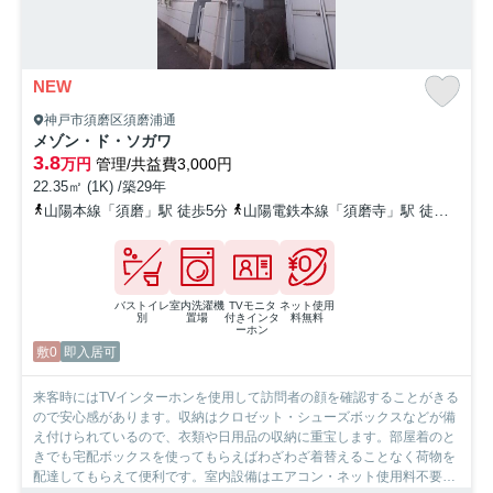
NEW
神戸市須磨区須磨浦通
メゾン・ド・ソガワ
3.8
万円
管理/共益費3,000円
22.35㎡ (1K) /築29年
山陽本線「須磨」駅 徒歩5分
山陽電鉄本線「須磨寺」駅 徒歩10分
バストイレ
室内洗濯機
TVモニタ
ネット使用
別
置場
付きインタ
料無料
ーホン
敷0
即入居可
来客時にはTVインターホンを使用して訪問者の顔を確認することがきる
ので安心感があります。収納はクロゼット・シューズボックスなどが備
え付けられているので、衣類や日用品の収納に重宝します。部屋着のと
きでも宅配ボックスを使ってもらえばわざわざ着替えることなく荷物を
配達してもらえて便利です。室内設備はエアコン・ネット使用料不要な