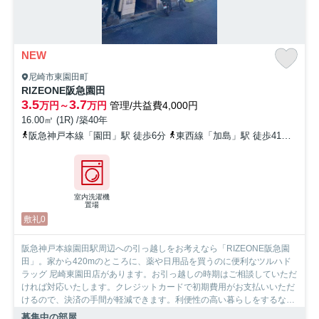
NEW
尼崎市東園田町
RIZEONE阪急園田
3.5
3.7
万円～
万円
管理/共益費4,000円
16.00㎡ (1R) /築40年
阪急神戸本線「園田」駅 徒歩6分
東西線「加島」駅 徒歩41分
福知
室内洗濯機
置場
敷礼0
阪急神戸本線園田駅周辺への引っ越しをお考えなら「RIZEONE阪急園
田」。家から420mのところに、薬や日用品を買うのに便利なツルハド
ラッグ 尼崎東園田店があります。お引っ越しの時期はご相談していただ
ければ対応いたします。クレジットカードで初期費用がお支払いいただ
けるので、決済の手間が軽減できます。利便性の高い暮らしをするなら
尼崎市でいかがでしょうか。賃貸住宅情報をお探しの際には、ぜひお気
募集中の部屋