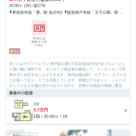
20.00㎡ (1K) /築27年
東海道本線「灘」駅 徒歩8分
阪急神戸本線「王子公園」駅 徒歩8分
TVモニタ
付きインタ
ーホン
敷礼0
近くにはセブンイレブン 神戸坂口通3丁目店(徒歩5分)がありちょっとし
た買い物に便利です。モニターで来訪者を確認して、インターホンで対
面せずに会話することができます。室内設備はBS・エアコン・ロフトな
どが揃っており、とても充実しています。収納はクロゼット・シューズ
ボックスなどが備え付けられているので、衣類や日用品の収納に重宝し
ます。一口コンロが付いています。インターネットをご利用いただけま
募集中の部屋
す。神戸市中央区に引っ越しをご予定なら、設備などのご希望条件を
SumoSumoお問い合わせ窓口にお伝えください。お客様の希望条件に合
1階
ったお部屋をご紹介致します。
3.7万円
1階 / 20.00㎡ / 1K
賃貸マンション