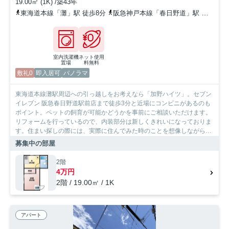
19.00㎡ (1K) /築43年
東海道本線「灘」駅 徒歩8分
阪急神戸本線「春日野道」駅 徒歩3分
室内洗濯機
ネット使用
置場
料無料
敷礼0
即入居可
パノラマ
東海道本線灘駅周辺への引っ越しをお考えなら「加野ハイツ」。セブン
イレブン 阪急春日野道駅前店まで徒歩3分と近場にコンビニがあるのも
ポイント。ペットの飼育が可能かどうかを事前にご相談いただけます。
リフォームを行っているので、内装部分は新しくきれいになっておりま
す。住まい探しの際には、実際に住んでみた時のことを想像しながら進
めていくことが大事です。より良い住まいをご提供致します。
募集中の部屋
2階
4万円
2階 / 19.00㎡ / 1K
アパート