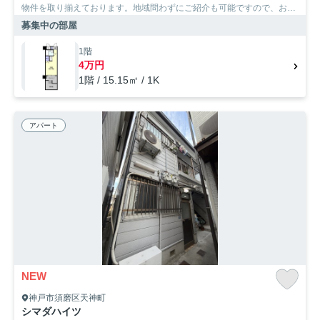
物件を取り揃えております。地域問わずにご紹介も可能ですので、お気
軽にご相談下さいませ。
募集中の部屋
1階
4万円
1階 / 15.15㎡ / 1K
アパート
NEW
神戸市須磨区天神町
シマダハイツ