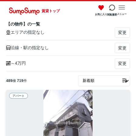
賃貸トップ
メニュー
お気に入り
閲覧履歴
【の物件】の一覧
エリアの指定なし
変更
沿線・駅の指定なし
変更
～4万円
変更
489
棟
719
件
アパート