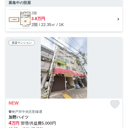
ど大変充実しております。新しい日々を送るにふさわしい、きれいな室
募集中の部屋
内です。高いニーズのある、フローリングが嬉しい物件となっていま
す。山陽本線須磨の近くでお住まいをお探しならSumoSumoにご連絡く
2階
ださい。設備が充実したお住まいの情報をご提供いたします。
3.8万円
2階 / 22.35㎡ / 1K
賃貸マンション
NEW
神戸市中央区割塚通
加野ハイツ
4
万円
管理/共益費5,000円