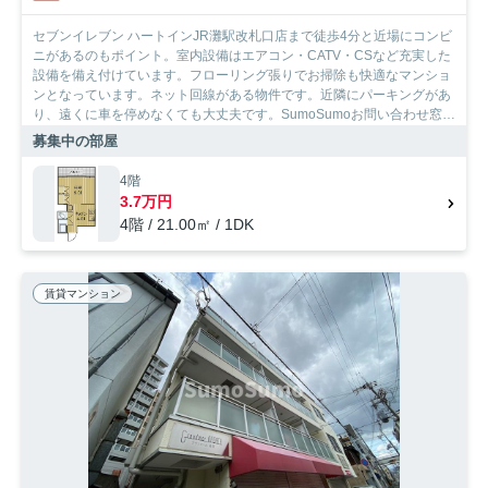
セブンイレブン ハートインJR灘駅改札口店まで徒歩4分と近場にコンビ
ニがあるのもポイント。室内設備はエアコン・CATV・CSなど充実した
設備を備え付けています。フローリング張りでお掃除も快適なマンショ
ンとなっています。ネット回線がある物件です。近隣にパーキングがあ
り、遠くに車を停めなくても大丈夫です。SumoSumoお問い合わせ窓口
は長年、神戸市灘区を中心にお部屋探しをサポートして参りましたの
募集中の部屋
で、お部屋探しには自信があります。
4階
3.7万円
4階 / 21.00㎡ / 1DK
賃貸マンション