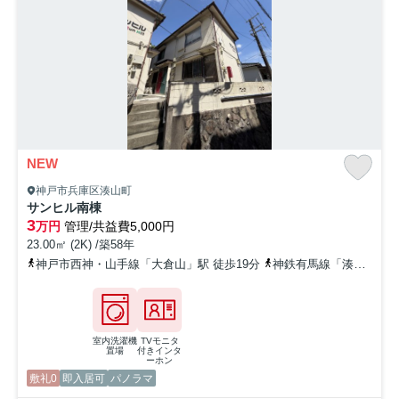
NEW
神戸市兵庫区湊山町
サンヒル南棟
3
万円
管理/共益費5,000円
23.00㎡ (2K) /築58年
神戸市西神・山手線「大倉山」駅 徒歩19分
神鉄有馬線「湊川」駅 徒歩23分
室内洗濯機
TVモニタ
置場
付きインタ
ーホン
敷礼0
即入居可
パノラマ