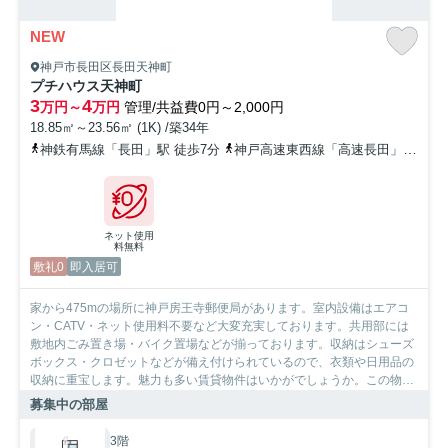
NEW
神戸市長田区長田天神町
プチハウス天神町
3
4
万円～
万円
管理/共益費0円～2,000円
18.85㎡～23.56㎡ (1K) /築34年
神鉄有馬線「長田」駅 徒歩7分
神戸高速東西線「高速長田」駅 徒歩20分
ネット使用
料無料
敷礼0
即入居可
家から475mの場所に神戸房王寺郵便局があります。室内設備はエアコ
ン・CATV・ネット使用料不要など大変充実しております。共用部には
敷地内ごみ置き場・バイク置場などが揃っております。収納はシューズ
ボックス・クロゼットなどが備え付けられているので、衣類や日用品の
収納に重宝します。魅力も多い賃貸物件はいかがでしょうか。この物件
はバルコニー付きでおすすめです。防犯対策もバッチリなマンションタ
募集中の部屋
イプの物件です。ここから実現させましょう。新たな住まい探しを楽し
みながら始めていきませんか。快適な環境作りのお手伝いをして参りま
3階