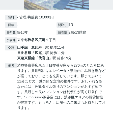
- 管理/共益費 10,000円
賃料
-
1R
面積
間取り
築13年
2階/13階建
築年数
所在階
東京都
渋谷区
広尾
１丁目
所在地
山手線
「
恵比寿
」駅 徒歩11分
交通
日比谷線
「
広尾
」駅 徒歩11分
東急東横線
「
代官山
」駅 徒歩19分
渋谷警察署広尾五丁目交番が家から270mのところにあ
備考
ります。共用部にはエレベータ・敷地内ごみ置き場など
が揃っており、とても充実しています。駅まで歩いて
11分ほどの、魅力的な立地の物件です。おしゃれなあ
なたには、外観タイル張りのマンションがおすすめで
す。風通しの良いマンションは利便性が高く好条件で
す。SumoSumo渋谷店には、渋谷区エリアの賃貸情報
が豊富です。もちろん、店舗へのご来店もお待ちしてお
ります。