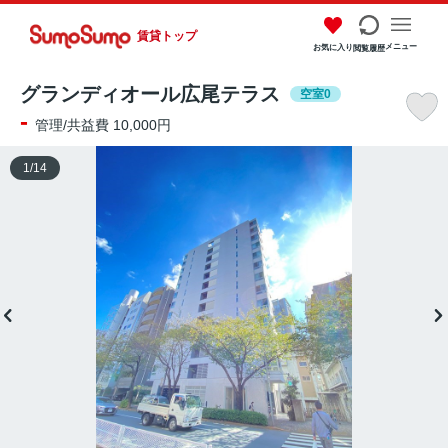
賃貸トップ
メニュー
お気に入り
閲覧履歴
グランディオール広尾テラス
空室0
-
管理/共益費 10,000円
1
/
14