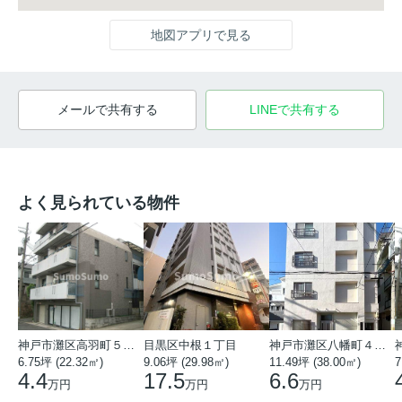
地図アプリで見る
メールで共有する
LINEで共有する
よく見られている物件
神戸市灘区高羽町５丁目
目黒区中根１丁目
神戸市灘区八幡町４丁目
6.75坪 (22.32㎡)
9.06坪 (29.98㎡)
11.49坪 (38.00㎡)
7
4.4
17.5
6.6
万円
万円
万円