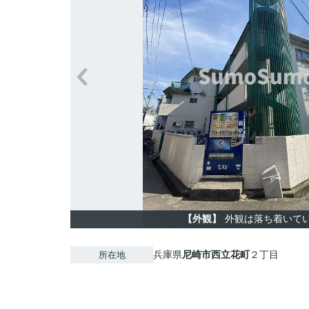
【外観】
外観は落ち着いて
兵庫県
尼崎市
西立花町
２丁目
所在地