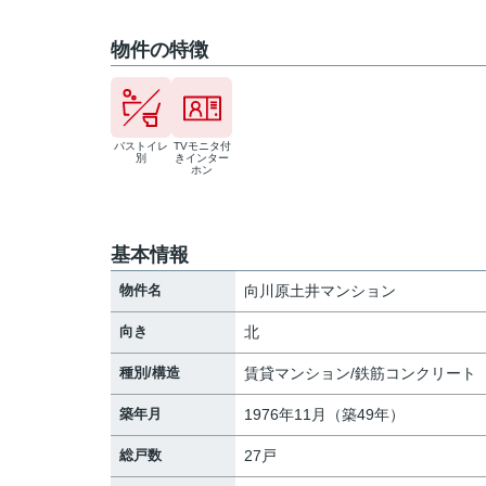
物件の特徴
バストイレ
TVモニタ付
別
きインター
ホン
基本情報
物件名
向川原土井マンション
向き
北
種別/構造
賃貸マンション/鉄筋コンクリート
築年月
1976年11月（築49年）
総戸数
27戸