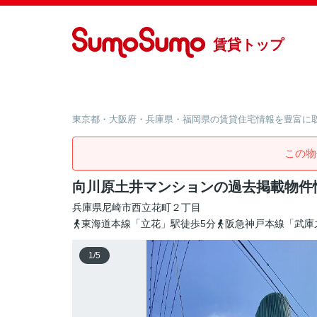
賃貸トップ
東京都・大阪府・兵庫県・福岡県の賃貸住宅情報を豊富に取り
この物
向川原土井マンションの過去掲載物件
兵庫県
尼崎市
西立花町
２丁目
東海道本線「立花」駅徒歩5分
阪急神戸本線「武庫
1
/
5