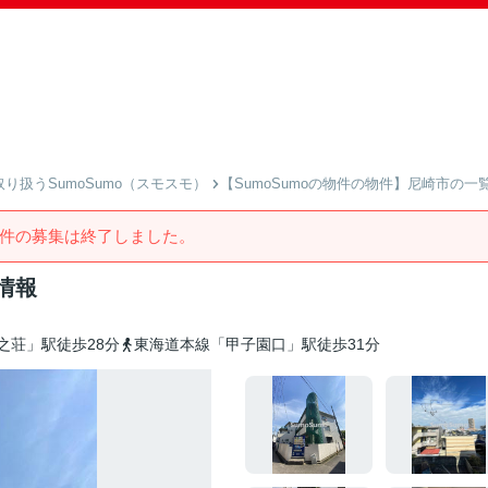
扱うSumoSumo（スモスモ）
【SumoSumoの物件の物件】尼崎市の一
件の募集は終了しました。
情報
之荘」駅徒歩28分
東海道本線「甲子園口」駅徒歩31分