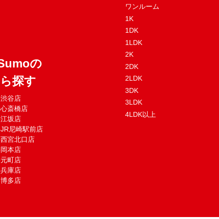
ワンルーム
1K
1DK
1LDK
2K
Sumoの
2DK
から探す
2LDK
3DK
mo渋谷店
3LDK
mo心斎橋店
4LDK以上
mo江坂店
moJR尼崎駅前店
mo西宮北口店
mo岡本店
mo元町店
mo兵庫店
mo博多店