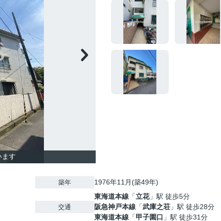
います
1976年11月(築49年)
築年
東海道本線
「
立花
」駅 徒歩5分
阪急神戸本線
「
武庫之荘
」駅 徒歩28分
交通
東海道本線
「
甲子園口
」駅 徒歩31分