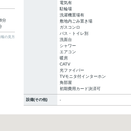
電気有
駐輪場
洗濯機置場有
8分
敷地内ごみ置き場
分
ガスコンロ
バス・トイレ別
情報の見方
洗面台
シャワー
エアコン
暖房
CATV
光ファイバー
TVモニタ付インターホン
角部屋
初期費用カード決済可
設備(その他)
-