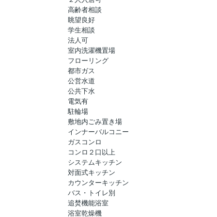
高齢者相談
眺望良好
学生相談
法人可
室内洗濯機置場
フローリング
都市ガス
公営水道
公共下水
電気有
駐輪場
敷地内ごみ置き場
インナーバルコニー
ガスコンロ
コンロ２口以上
システムキッチン
対面式キッチン
カウンターキッチン
バス・トイレ別
追焚機能浴室
浴室乾燥機