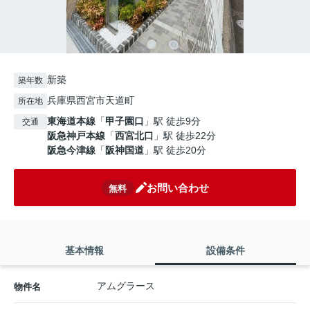
新築
築年数
兵庫県西宮市天道町
所在地
東海道本線
「
甲子園口
」駅 徒歩9分
交通
阪急神戸本線
「
西宮北口
」駅 徒歩22分
阪急今津線
「
阪神国道
」駅 徒歩20分
お問い合わせ
無料
基本情報
設備条件
アムグラース
物件名