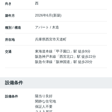
西
向き
2026年6月(新築)
築年月
アパート / 木造
種別 / 構造
兵庫県
西宮市
天道町
所在地
東海道本線
「
甲子園口
」駅 徒歩9分
交通
阪急神戸本線
「
西宮北口
」駅 徒歩22分
阪急今津線
「
阪神国道
」駅 徒歩20分
設備条件
陽当り良好
設備条件
閑静な住宅地
保証人不要
２人入居可