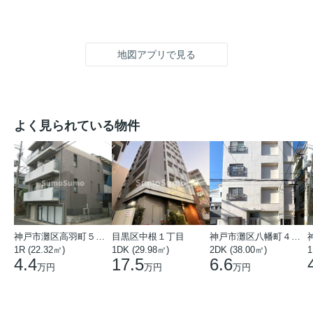
地図アプリで見る
よく見られている物件
神戸市灘区高羽町５丁目
目黒区中根１丁目
神戸市灘区八幡町４丁目
1R (22.32㎡)
1DK (29.98㎡)
2DK (38.00㎡)
1
4.4
17.5
6.6
万円
万円
万円