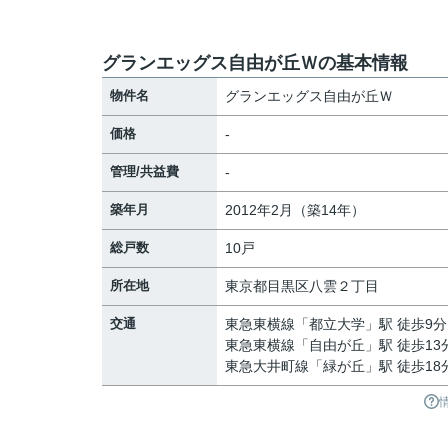
グランエッグス自由が丘Ｗの基本情報
物件名
グランエッグス自由が丘Ｗ
価格
-
管理/共益費
-
築年月
2012年2月（築14年）
総戸数
10戸
所在地
東京都
目黒区
八雲
２丁目
交通
東急東横線
「
都立大学
」駅 徒歩9分
東急東横線
「
自由が丘
」駅 徒歩13
東急大井町線
「
緑が丘
」駅 徒歩18