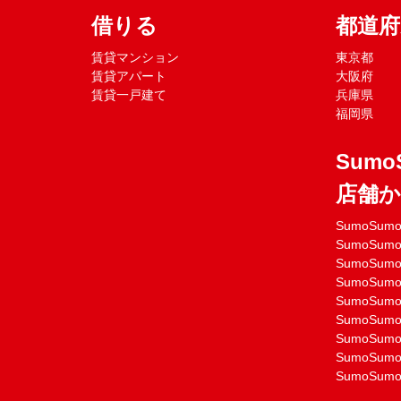
借りる
都道
賃貸マンション
東京都
賃貸アパート
大阪府
賃貸一戸建て
兵庫県
福岡県
Sumo
店舗
SumoSu
SumoSu
SumoSu
SumoSu
SumoSu
SumoSu
SumoSu
SumoSu
SumoSu