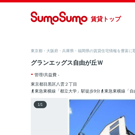
賃貸トップ
東京都・大阪府・兵庫県・福岡県の賃貸住宅情報を豊富に取り
グランエッグス自由が丘Ｗ
-
管理/共益費 -
東京都
目黒区
八雲
２丁目
東急東横線「都立大学」駅徒歩9分
東急東横線「自
1
/
1