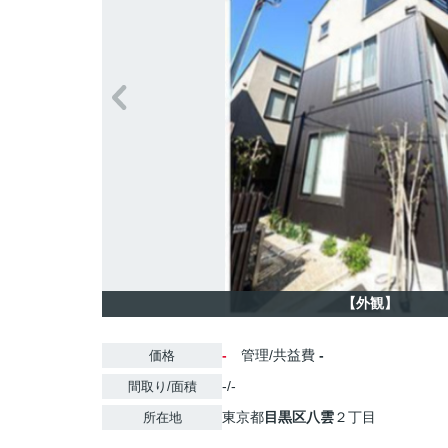
【外観】
-
管理/共益費
-
価格
-/-
間取り/面積
東京都
目黒区
八雲
２丁目
所在地