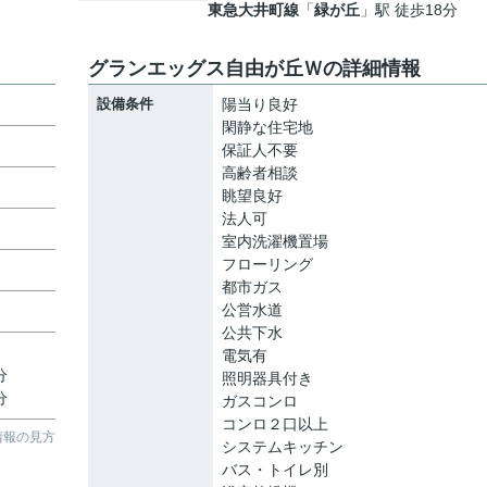
東急大井町線
「
緑が丘
」駅 徒歩18分
グランエッグス自由が丘Ｗの詳細情報
設備条件
陽当り良好
閑静な住宅地
保証人不要
高齢者相談
眺望良好
法人可
室内洗濯機置場
フローリング
都市ガス
公営水道
公共下水
電気有
分
照明器具付き
分
ガスコンロ
コンロ２口以上
情報の見方
システムキッチン
バス・トイレ別