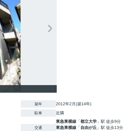
2012年2月(築14年)
築年
近隣
駐車
東急東横線
「
都立大学
」駅 徒歩9分
東急東横線
「
自由が丘
」駅 徒歩13分
交通