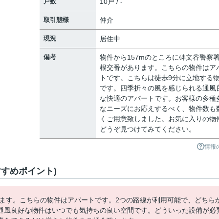
戸数
10戸 / -
取引態様
仲介
現況
居住中
備考
物件から157mのところに碑文谷警察
根交番があります。こちらの物件はア
トです。こちらは徒歩9分に立地する
です。四季折々の風を感じられる通風
な快適のアパートです。お客様の多種
なニーズにお応えするべく、物件数も
くご用意致しました。お気に入りの物
どうぞ見つけてみてください。
情報
すめポイント)
ります。こちらの物件はアパートです。2つの路線が利用可能で、どちら
通風良好な物件はいつでも気持ちの良い空間です。どういった設備が必