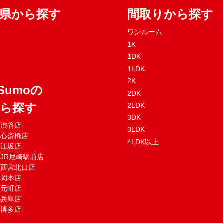
府県から探す
間取りから探す
ワンルーム
1K
1DK
1LDK
2K
Sumoの
2DK
から探す
2LDK
3DK
mo渋谷店
3LDK
mo心斎橋店
4LDK以上
mo江坂店
moJR尼崎駅前店
mo西宮北口店
mo岡本店
mo元町店
mo兵庫店
mo博多店