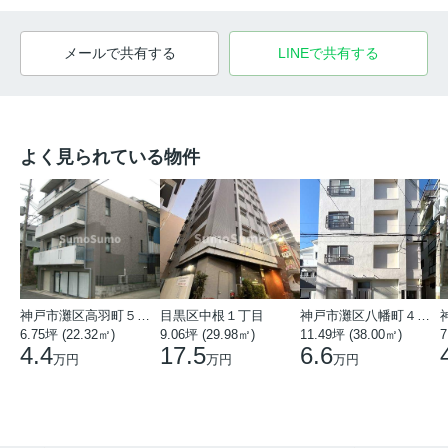
メールで共有する
LINEで共有する
よく見られている物件
神戸市灘区高羽町５丁目
目黒区中根１丁目
神戸市灘区八幡町４丁目
6.75坪 (22.32㎡)
9.06坪 (29.98㎡)
11.49坪 (38.00㎡)
7
4.4
17.5
6.6
万円
万円
万円