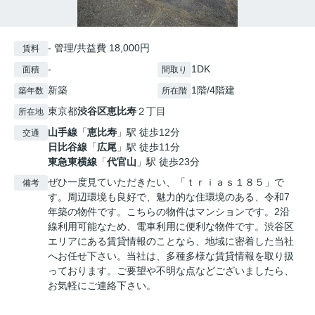
- 管理/共益費 18,000円
賃料
-
1DK
面積
間取り
新築
1階/4階建
築年数
所在階
東京都
渋谷区
恵比寿
２丁目
所在地
山手線
「
恵比寿
」駅 徒歩12分
交通
日比谷線
「
広尾
」駅 徒歩11分
東急東横線
「
代官山
」駅 徒歩23分
ぜひ一度見ていただきたい、「ｔｒｉａｓ１８５」で
備考
す。周辺環境も良好で、魅力的な住環境のある、令和7
年築の物件です。こちらの物件はマンションです。2沿
線利用可能なため、電車利用に便利な物件です。渋谷区
エリアにある賃貸情報のことなら、地域に密着した当社
へお任せ下さい。当社は、多種多様な賃貸情報を取り扱
っております。ご要望や不明な点などございましたら、
お気軽にご連絡下さい。