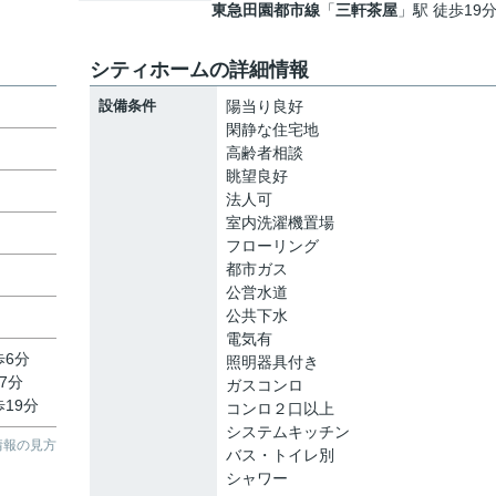
東急田園都市線
「
三軒茶屋
」駅 徒歩19
シティホームの詳細情報
設備条件
陽当り良好
閑静な住宅地
高齢者相談
眺望良好
法人可
室内洗濯機置場
フローリング
都市ガス
公営水道
公共下水
電気有
歩6分
照明器具付き
7分
ガスコンロ
歩19分
コンロ２口以上
システムキッチン
情報の見方
バス・トイレ別
シャワー