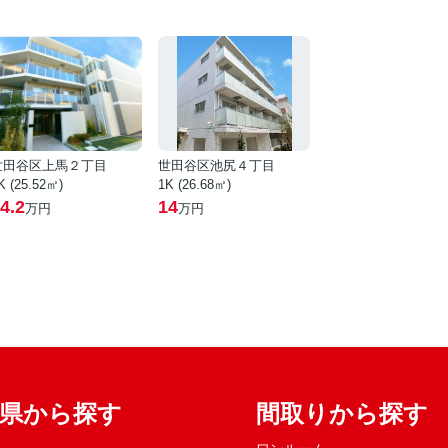
世田谷区上馬２丁目
世田谷区池尻４丁目
K (25.52㎡)
1K (26.68㎡)
4.2
14
万円
万円
府県から探す
間取りから探す