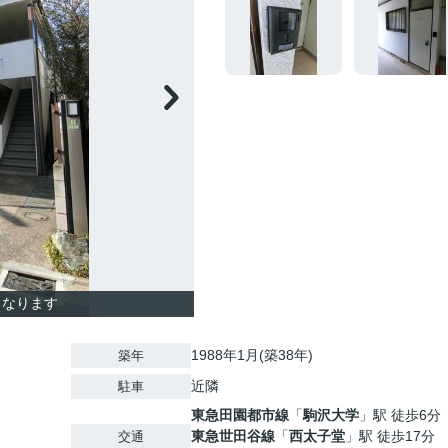
となります
1988年1月(築38年)
築年
近隣
駐車
東急田園都市線
「
駒沢大学
」駅 徒歩6分
東急世田谷線
「
西太子堂
」駅 徒歩17分
交通