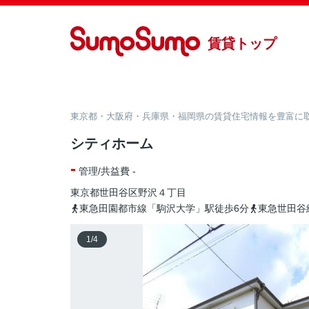
賃貸トップ
東京都・大阪府・兵庫県・福岡県の賃貸住宅情報を豊富に取り
シティホーム
-
管理/共益費 -
東京都
世田谷区
野沢
４丁目
東急田園都市線「駒沢大学」駅徒歩6分
東急世田谷
1
/
4