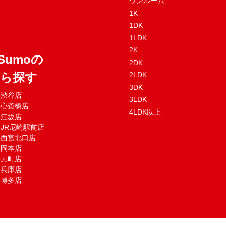
ワンルーム
1K
1DK
1LDK
2K
Sumoの
2DK
から探す
2LDK
3DK
mo渋谷店
3LDK
mo心斎橋店
4LDK以上
mo江坂店
moJR尼崎駅前店
mo西宮北口店
mo岡本店
mo元町店
mo兵庫店
mo博多店