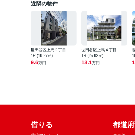
近隣の物件
世田谷区上馬２丁目
世田谷区上馬４丁目
1R (19.27㎡)
1R (25.92㎡)
1
9.6
13.1
1
万円
万円
借りる
都道