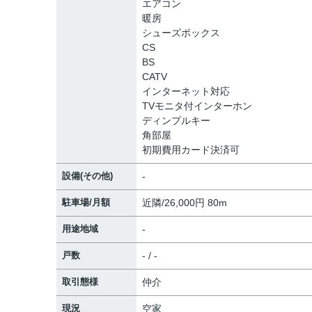
エアコン
暖房
シューズボックス
CS
BS
CATV
インターネット対応
TVモニタ付インターホン
ディンプルキー
角部屋
初期費用カード決済可
設備(その他)
-
駐車場/月額
近隣/26,000円 80m
用途地域
-
戸数
- / -
取引態様
仲介
現況
空家