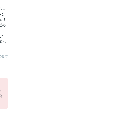
らコ
2分
エリ
近の
。
ア
舗へ
の見方
。
沢
合