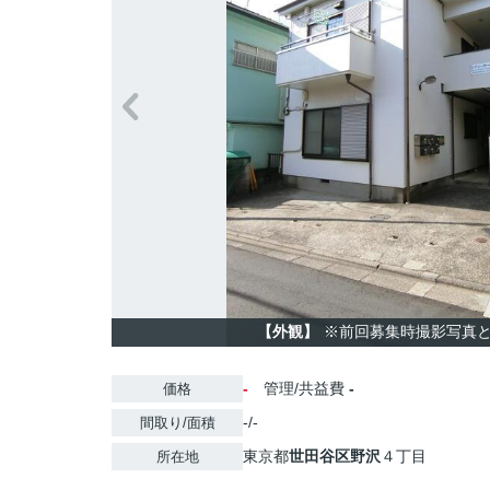
【外観】
※前回募集時撮影写真
-
管理/共益費
-
価格
-/-
間取り/面積
東京都
世田谷区
野沢
４丁目
所在地